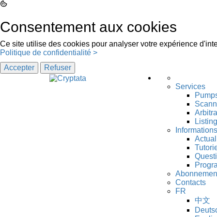
Consentement aux cookies
Ce site utilise des cookies pour analyser votre expérience d'inter
Politique de confidentialité >
Accepter
Refuser
Services
Pumps
Scanne
Arbitr
Listin
Information
Actual
Tutori
Quest
Progra
Abonnemen
Contacts
FR
中文
Deuts