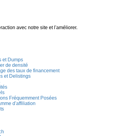
action avec notre site et l'améliorer.
 et Dumps
r de densité
age des taux de financement
gs et Delistings
s
ités
els
ions Fréquemment Posées
mme d'affiliation
ts
ch