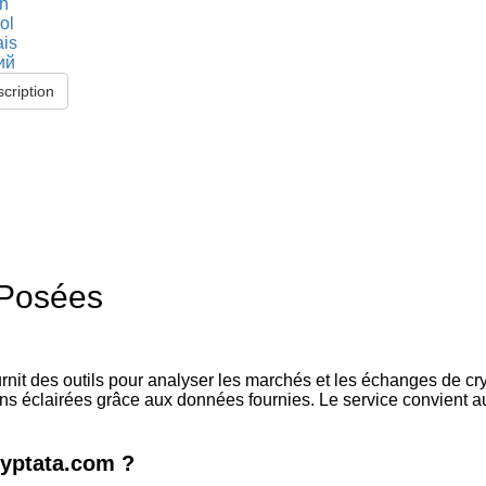
sh
ol
ais
ий
scription
 Posées
urnit des outils pour analyser les marchés et les échanges de 
ions éclairées grâce aux données fournies. Le service convient 
ryptata.com ?