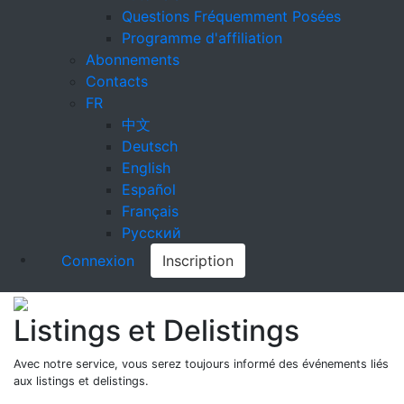
Questions Fréquemment Posées
Programme d'affiliation
Abonnements
Contacts
FR
中文
Deutsch
English
Español
Français
Русский
Connexion
Inscription
Listings et Delistings
Avec notre service, vous serez toujours informé des événements liés
aux listings et delistings.