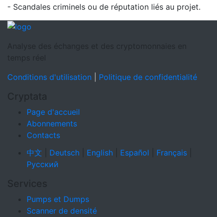
- Scandales criminels ou de réputation liés au projet.
Analyse des échanges et des cryptomonnaies en
temps réel
Conditions d'utilisation
|
Politique de confidentialité
Cryptata
Page d'accueil
Abonnements
Contacts
中文
|
Deutsch
|
English
|
Español
|
Français
|
Русский
Services
Pumps et Dumps
Scanner de densité