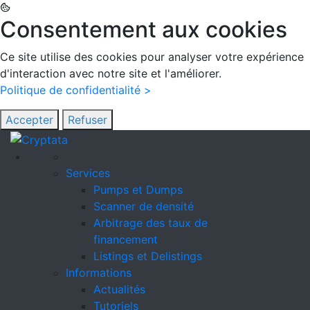
Consentement aux cookies
Ce site utilise des cookies pour analyser votre expérience
d'interaction avec notre site et l'améliorer.
Politique de confidentialité >
Accepter
Refuser
Services
Pumps et Dumps
Scanner de densité
Arbitrage des taux de
financement
Listings et Delistings
Informations
Actualités
Tutoriels