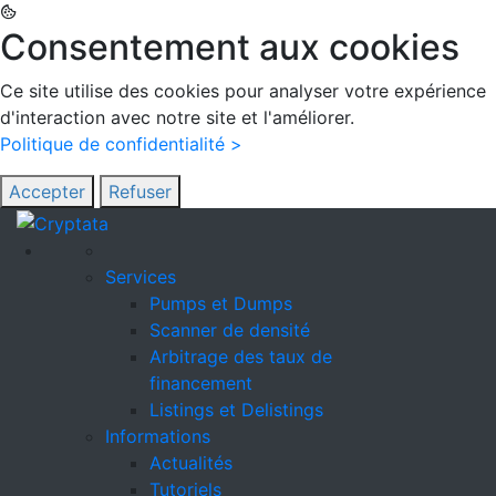
Consentement aux cookies
Ce site utilise des cookies pour analyser votre expérience
d'interaction avec notre site et l'améliorer.
Politique de confidentialité >
Accepter
Refuser
Services
Pumps et Dumps
Scanner de densité
Arbitrage des taux de
financement
Listings et Delistings
Informations
Actualités
Tutoriels