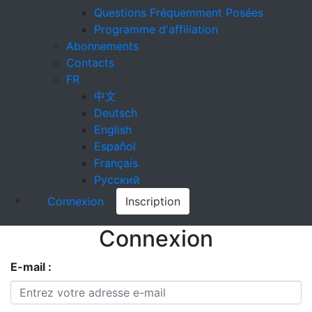
Questions Fréquemment Posées
Programme d'affiliation
Abonnements
Contacts
FR
中文
Deutsch
English
Español
Français
Русский
Connexion
Inscription
Connexion
E-mail :